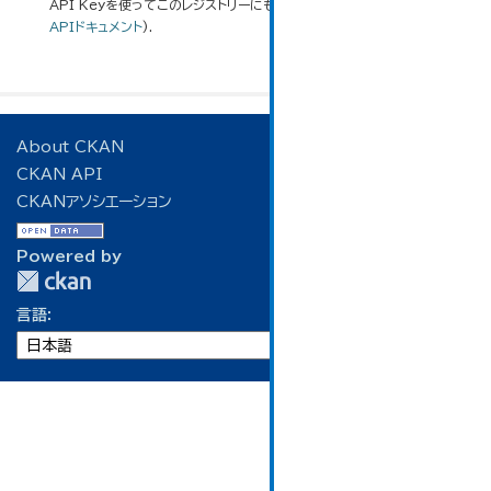
API Keyを使ってこのレジストリーにもアクセス可能です
API
(see
APIドキュメント
).
About CKAN
CKAN API
CKANアソシエーション
Powered by
言語