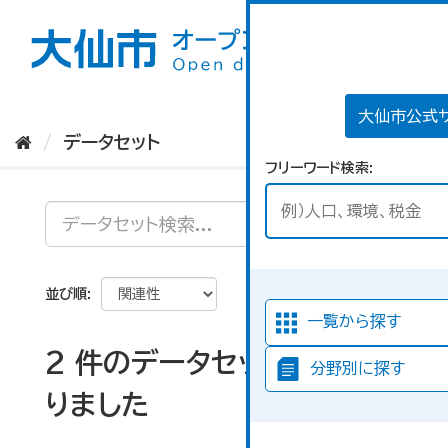
ス
キ
ッ
プ
し
て
大仙市公式
内
データセット
容
フリーワード検索
へ
並び順
一覧から探す
2 件のデータセットが見つか
分野別に探す
りました