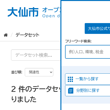
ス
キ
ッ
プ
し
て
大仙市公式
内
データセット
容
フリーワード検索
へ
並び順
一覧から探す
2 件のデータセットが見つか
分野別に探す
りました