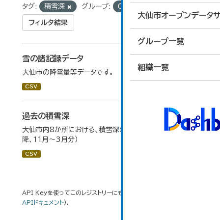
タグ:
積雪深
グループ:
01_国土・気象
大仙市オープンデータサ
フィルタ結果
グループ一覧
雪の諸記録データ
組織一覧
大仙市の降雪量等データです。
CSV
過去の積雪深
大仙市内8か所における、積雪深の一覧（平成17年度以
降、11月～3月分）
CSV
API Keyを使ってこのレジストリーにもアクセス可能です
API
(see
APIドキュメント
).