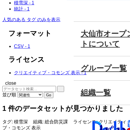
積雪深
-
1
統計
-
1
人気のある タグ のみを表示
一覧
フォーマット
分野
CSV
-
1
ライセンス
クリエイティブ・コモンズ 表示
-
1
close
並び順
Go
大仙市
1 件のデータセットが見つかりました
トにつ
タグ:
積雪深
組織:
総合防災課
ライセンス:
クリエイティブ・
コモンズ 表示