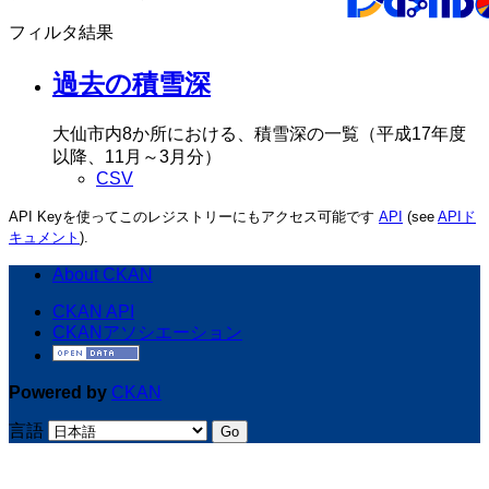
グルー
フィルタ結果
過去の積雪深
組織一
大仙市内8か所における、積雪深の一覧（平成17年度以
降、11月～3月分）
CSV
API Keyを使ってこのレジストリーにもアクセス可能です
API
(see
APIドキ
ュメント
).
About CKAN
CKAN API
CKANアソシエーション
Powered by
CKAN
言語
Go