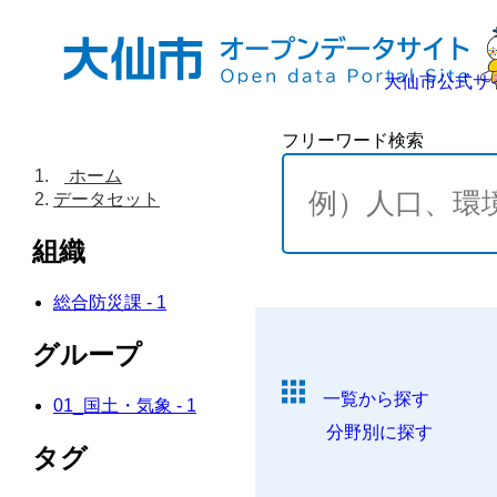
ス
キ
ッ
プ
し
て
内
容
へ
ホーム
データセット
大仙市
組織
総合防災課
-
1
フリーワード検索
グループ
01_国土・気象
-
1
タグ