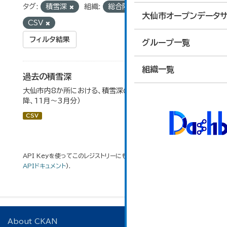
タグ:
積雪深
組織:
総合防災課
フォーマット:
大仙市オープンデータサ
CSV
フィルタ結果
グループ一覧
組織一覧
過去の積雪深
大仙市内8か所における、積雪深の一覧（平成17年度以
降、11月～3月分）
CSV
API Keyを使ってこのレジストリーにもアクセス可能です
API
(see
APIドキュメント
).
About CKAN