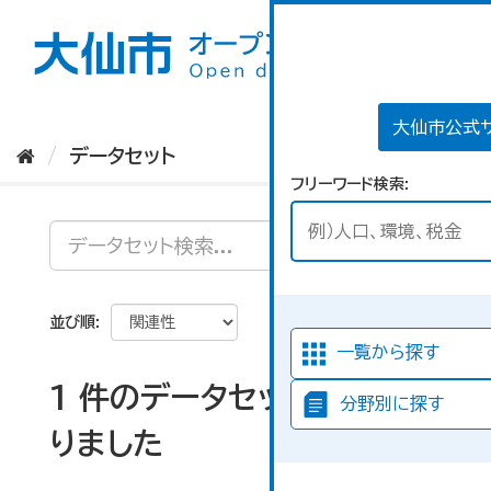
ス
キ
ッ
プ
し
て
大仙市公式
内
データセット
容
フリーワード検索
へ
並び順
一覧から探す
1 件のデータセットが見つか
分野別に探す
りました