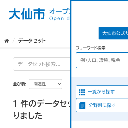
ス
キ
ッ
プ
し
て
大仙市公式
内
データセット
容
フリーワード検索
へ
並び順
一覧から探す
1 件のデータセットが見つか
分野別に探す
りました