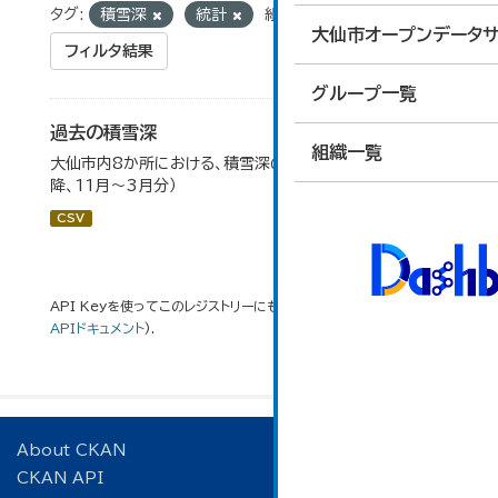
タグ:
積雪深
統計
組織:
総合防災課
大仙市オープンデータサ
フィルタ結果
グループ一覧
過去の積雪深
組織一覧
大仙市内8か所における、積雪深の一覧（平成17年度以
降、11月～3月分）
CSV
API Keyを使ってこのレジストリーにもアクセス可能です
API
(see
APIドキュメント
).
About CKAN
CKAN API