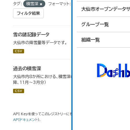
タグ:
積雪深
フォーマット:
CSV
大仙市オープンデータサ
フィルタ結果
グループ一覧
雪の諸記録データ
組織一覧
大仙市の降雪量等データです。
CSV
過去の積雪深
大仙市内8か所における、積雪深の一覧（平成17年度以
降、11月～3月分）
CSV
API Keyを使ってこのレジストリーにもアクセス可能です
API
(see
APIドキュメント
).