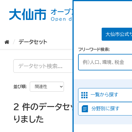
ス
キ
ッ
プ
し
て
大仙市公式
内
データセット
容
フリーワード検索
へ
並び順
一覧から探す
2 件のデータセットが見つか
分野別に探す
りました