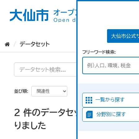
ス
キ
ッ
プ
し
て
大仙市公式
内
データセット
容
フリーワード検索
へ
並び順
一覧から探す
2 件のデータセットが見つか
分野別に探す
りました