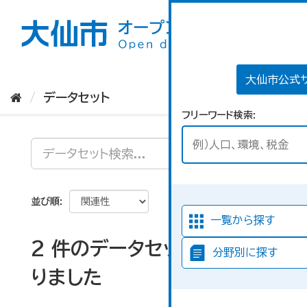
ス
キ
ッ
プ
し
て
大仙市公式
内
データセット
容
フリーワード検索
へ
並び順
一覧から探す
2 件のデータセットが見つか
分野別に探す
りました