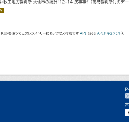
料：秋田地方裁判所 大仙市の統計「12-14 民事事件（簡易裁判所）」のデ
V
I Keyを使ってこのレジストリーにもアクセス可能です
API
(see
APIドキュメント
).
P
言