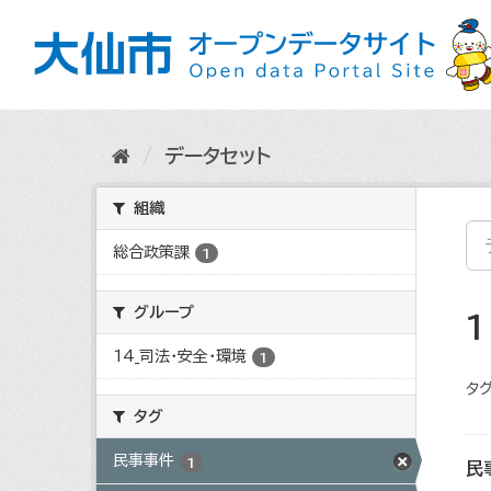
ス
キ
ッ
プ
し
て
内
データセット
容
へ
組織
総合政策課
1
グループ
14_司法・安全・環境
1
タグ
タグ
民事事件
1
民