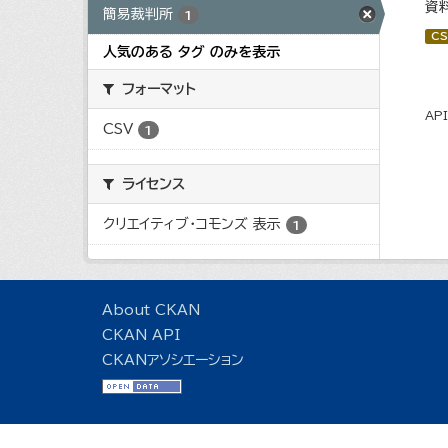
資
簡易裁判所
1
CS
人気のある タグ のみを表示
フォーマット
AP
CSV
1
ライセンス
クリエイティブ・コモンズ 表示
1
About CKAN
CKAN API
CKANアソシエーション