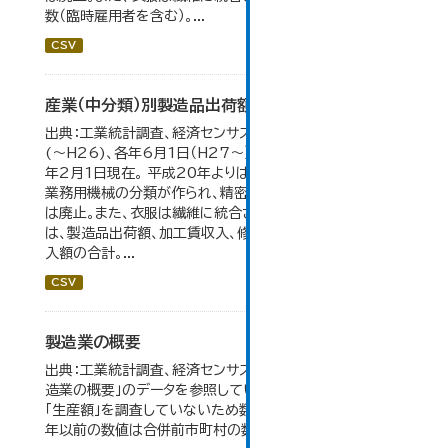
数（臨時雇用者を含む）。...
CSV
産業（中分類）別製造品出荷額等の推移
出典：工業統計調査、経済センサス。 各年12月31日現在
(～H26)、各年6月1日（H27～）・平成23年のみ平成24
年2月1日現在。 平成20年よりはん用機械、生産用機械、
業務用機械の分類が作られ、精密機械、一般用機械の分類
は廃止。また、衣服は繊維に統合された。 製造品出荷額等
は、製造品出荷額、加工賃収入、修理料収入額、その他の収
入額の合計。...
CSV
製造業の概要
出典：工業統計調査、経済センサス。 大仙市の統計「5-7 製
造業の概要」のデータを参照しています。 2007年以前は
「生産額」を調査していないため数値はありません。 2004
年以前の数値は合併前市町村の数値を合算したものです。