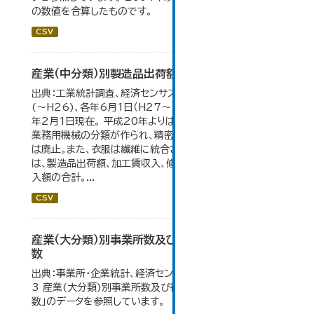
の数値を合算したものです。
CSV
産業（中分類）別製造品出荷額等の推移
出典：工業統計調査、経済センサス。 各年12月31日現在
(～H26)、各年6月1日（H27～）・平成23年のみ平成24
年2月1日現在。 平成20年よりはん用機械、生産用機械、
業務用機械の分類が作られ、精密機械、一般用機械の分類
は廃止。また、衣服は繊維に統合された。 製造品出荷額等
は、製造品出荷額、加工賃収入、修理料収入額、その他の収
入額の合計。...
CSV
産業（大分類）別事業所数及び従業の地位別従業者
数
出典：事業所・企業統計、経済センサス。 大仙市の統計「4-
3 産業(大分類)別事業所数及び従業上の地位別従業者
数」のデータを参照しています。