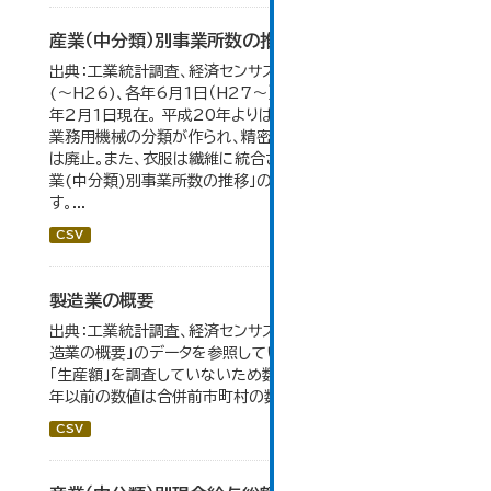
産業（中分類）別事業所数の推移
出典：工業統計調査、経済センサス。各年12月31日現在
(～H26)、各年6月1日（H27～）・平成23年のみ平成24
年2月1日現在。 平成20年よりはん用機械、生産用機械、
業務用機械の分類が作られ、精密機械、一般用機械の分類
は廃止。また、衣服は繊維に統合された。 大仙市の統計「産
業(中分類)別事業所数の推移」のデータを参照していま
す。...
CSV
製造業の概要
出典：工業統計調査、経済センサス。 大仙市の統計「5-7 製
造業の概要」のデータを参照しています。 2007年以前は
「生産額」を調査していないため数値はありません。 2004
年以前の数値は合併前市町村の数値を合算したものです。
CSV