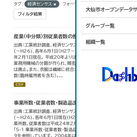
タグ:
経済センサス
フォーマット:
CSV
大仙市オープンデータサ
フィルタ結果
グループ一覧
産業（中分類）別従業者数の推移
組織一覧
出典：工業統計調査、経済センサス。 各年12月31日現在
(～H26)、各年6月1日（H27～）・平成23年のみ平成24
年2月1日現在。 平成20年よりはん用機械、生産用機械、
業務用機械の分類が作られ、精密機械、一般用機械の分類
は廃止。また、衣服は繊維に統合された。 数値は総従業者
数（臨時雇用者を含む）。...
CSV
事業所数・従業者数・製造品出荷額等の推移
出典：工業統計調査、経済センサス。各年12月31日現在
(～H26)、各年6月１日現在(H27～)。 平成23年のみ事
業所数、従業者数は平成24年2月1日現在。 大仙市の統計
「5-1 事業所数・従業者数・製造品出荷額等の推移」のデー
タを参照しています。 2004年以前の数値は合併前市町村