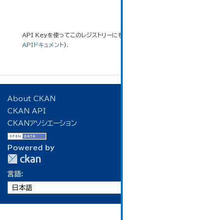
API Keyを使ってこのレジストリーにもアクセス可能です
API
(see
APIドキュメント
).
About CKAN
CKAN API
CKANアソシエーション
Powered by
言語