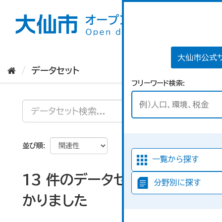
ス
キ
ッ
プ
し
て
大仙市公式
内
データセット
容
フリーワード検索
へ
並び順
一覧から探す
13 件のデータセットが見つ
分野別に探す
かりました