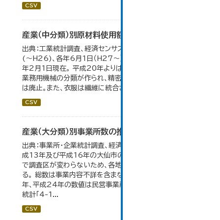
CSV
産業（中分類）別原材料使用額等の推移
出典：工業統計調査、経済センサス。 各年12月31日現在
(～H26)、各年6月1日（H27～）・平成23年のみ平成24
年2月1日現在。 平成20年よりはん用機械、生産用機械、
業務用機械の分類が作られ、精密機械、一般用機械の分類
は廃止。また、衣服は繊維に統合された。...
CSV
産業（大分類）別事業所数の推移
出典：事業所・企業統計調査、経済センサス。 平成11年、平
成13年及び平成16年の大仙市の数値は、合併前、合併後
で調査区が変わらないため、各地域の数値を合算してい
る。 総数は事業内容不詳を含まない。平成11年、平成16
年、平成24年の数値は民営事業所のみの数値。 大仙市の
統計「4-1...
CSV