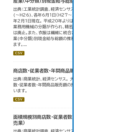
産業（中分類）別現金給与総額の推移
出典：工業統計調査、経済センサス。 各年12月31日現在
(～H26)、各年6月1日（H27～）・平成23年のみ平成24
年2月1日現在。 平成20年よりはん用機械、生産用機械、
業務用機械の分類が作られ、精密機械、一般用機械の分類
は廃止。また、衣服は繊維に統合された。 大仙市の統計「産
業(中分類)別現金給与総額の推移」のデータを参照してい
ます。...
CSV
商店数・従業者数・年間商品販売額の推移
出典：商業統計、経済センサス。 大仙市の統計「6-1 商店
数・従業者数・年間商品販売額の推移」のデータを参照して
います。
CSV
面積規模別商店数・従業者数・年間商品販売額（小
売業）
出典：商業統計調査、経済センサス。 大仙市の統計「6-5 面