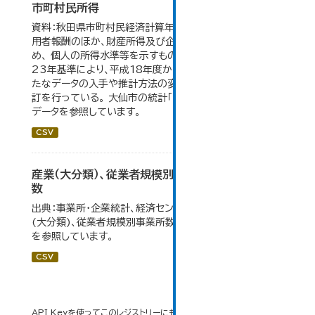
市町村民所得
資料：秋田県市町村民経済計算年報。市町村民所得は、雇
用者報酬のほか、財産所得及び企業所得も含んでいるた
め、 個人の所得水準等を示すものではない。数値は平成
23年基準により、平成18年度から作成されたもので、 新
たなデータの入手や推計方法の変更により、毎年度遡及改
訂を行っている。 大仙市の統計「16-2 市町村民所得」の
データを参照しています。
CSV
産業（大分類）、従業者規模別事業所数及び従業者
数
出典：事業所・企業統計、経済センサス。大仙市の統計「産業
(大分類)、従業者規模別事業所数及び従業者数」のデータ
を参照しています。
CSV
API Keyを使ってこのレジストリーにもアクセス可能です
API
(see