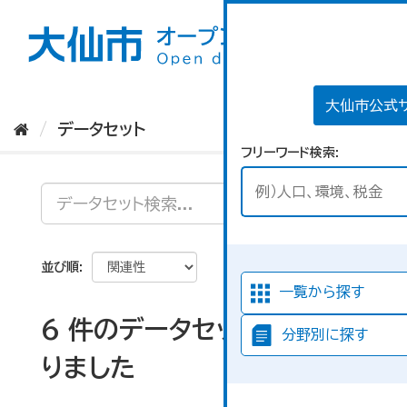
ス
キ
ッ
プ
し
て
大仙市公式
内
データセット
容
フリーワード検索
へ
並び順
一覧から探す
6 件のデータセットが見つか
分野別に探す
りました