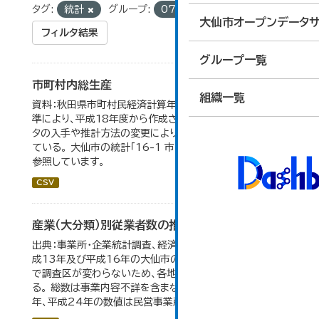
タグ:
統計
グループ:
07_企業・家計・経済
大仙市オープンデータサ
フィルタ結果
グループ一覧
市町村内総生産
組織一覧
資料：秋田県市町村民経済計算年報。数値は平成23年基
準により、平成18年度から作成されたもので、 新たなデー
タの入手や推計方法の変更により、毎年度遡及改訂を行っ
ている。 大仙市の統計「16-1 市町村内総生産」のデータを
参照しています。
CSV
産業（大分類）別従業者数の推移
出典：事業所・企業統計調査、経済センサス。 平成11年、平
成13年及び平成16年の大仙市の数値は、合併前、合併後
で調査区が変わらないため、各地域の数値を合算してい
る。 総数は事業内容不詳を含まない。平成11年、平成16
年、平成24年の数値は民営事業所のみの数値。...