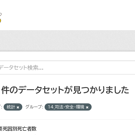
1 件のデータセットが見つかりました
:
統計
グループ:
14_司法・安全・環境
要死因別死亡者数