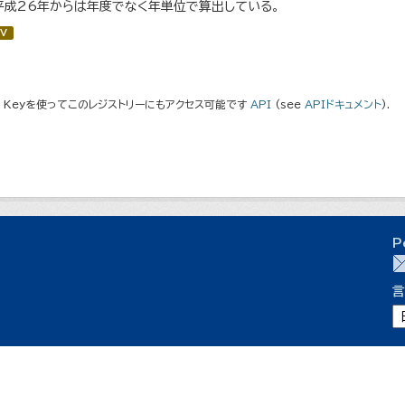
平成26年からは年度でなく年単位で算出している。
V
I Keyを使ってこのレジストリーにもアクセス可能です
API
(see
APIドキュメント
).
P
言