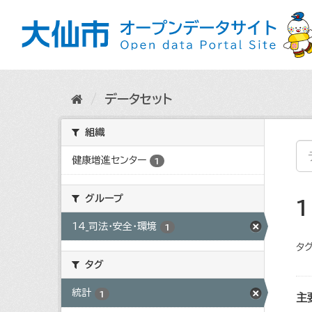
ス
キ
ッ
プ
し
て
内
データセット
容
へ
組織
健康増進センター
1
グループ
14_司法・安全・環境
1
タグ
タグ
統計
1
主