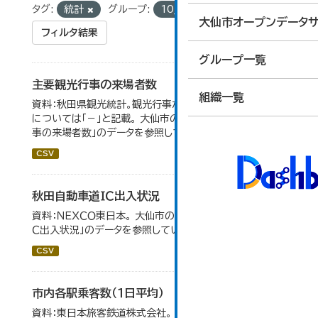
タグ:
統計
グループ:
10_運輸・観光
大仙市オープンデータサ
フィルタ結果
グループ一覧
主要観光行事の来場者数
組織一覧
資料：秋田県観光統計。観光行事が開催されなかったもの
については「－」と記載。 大仙市の統計「15-1 主要観光行
事の来場者数」のデータを参照しています。
CSV
秋田自動車道ＩＣ出入状況
資料：ＮＥＸＣＯ東日本。 大仙市の統計「8-1 秋田自動車道Ｉ
Ｃ出入状況」のデータを参照しています。
CSV
市内各駅乗客数（１日平均）
資料：東日本旅客鉄道株式会社。 大仙市の統計「8-2 市内