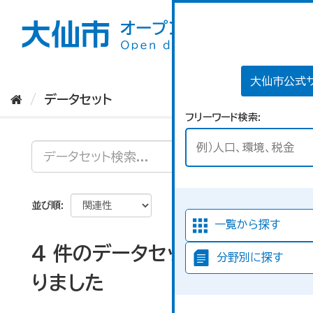
ス
キ
ッ
プ
し
て
大仙市公式
内
データセット
容
フリーワード検索
へ
並び順
一覧から探す
4 件のデータセットが見つか
分野別に探す
りました