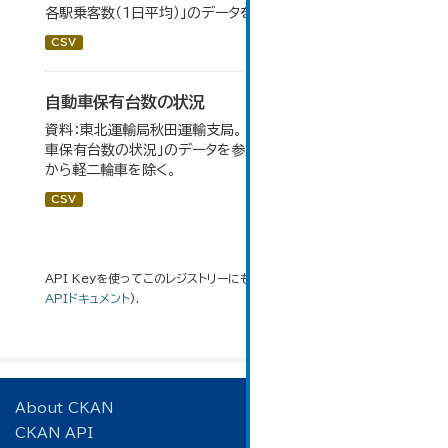
各駅乗客数（1日平均）」のデータを参照しています。
CSV
自動車保有台数の状況
資料：東北運輸局秋田運輸支局。 大仙市の統計「8-3 自動
車保有台数の状況」のデータを参照しています。 令和2年
から軽二輪車を除く。
CSV
API Keyを使ってこのレジストリーにもアクセス可能です
API
(see
APIドキュメント
).
About CKAN
CKAN API