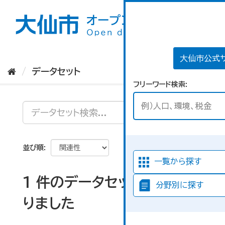
ス
キ
ッ
プ
し
て
大仙市公式
内
データセット
容
フリーワード検索
へ
並び順
一覧から探す
1 件のデータセットが見つか
分野別に探す
りました