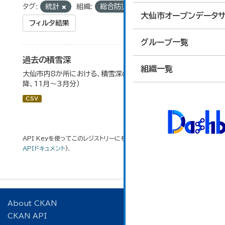
タグ:
統計
組織:
総合防災課
大仙市オープンデータサ
フィルタ結果
グループ一覧
過去の積雪深
組織一覧
大仙市内8か所における、積雪深の一覧（平成17年度以
降、11月～3月分）
CSV
API Keyを使ってこのレジストリーにもアクセス可能です
API
(see
APIドキュメント
).
About CKAN
CKAN API