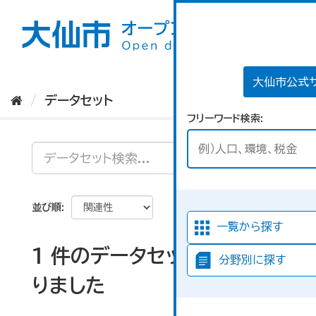
ス
キ
ッ
プ
し
て
大仙市公式
内
データセット
容
フリーワード検索
へ
並び順
一覧から探す
1 件のデータセットが見つか
分野別に探す
りました