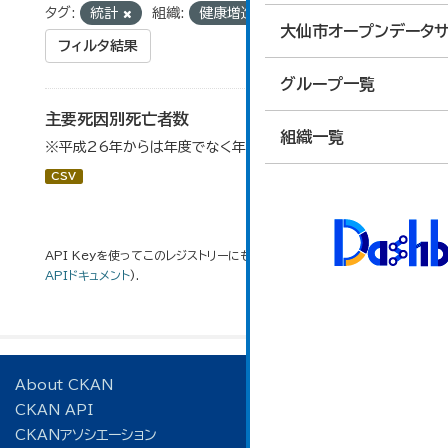
タグ:
統計
組織:
健康増進センター
大仙市オープンデータサ
フィルタ結果
グループ一覧
主要死因別死亡者数
組織一覧
※平成26年からは年度でなく年単位で算出している。
CSV
API Keyを使ってこのレジストリーにもアクセス可能です
API
(see
APIドキュメント
).
About CKAN
CKAN API
CKANアソシエーション