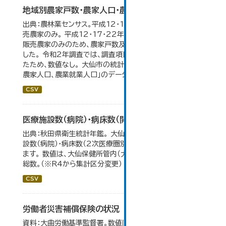
地域別農家戸数・農家人口・農業就業人口
出典：農林業センサス。平成12・17・22・27年数値は、販
売農家のみ。 平成12・17・22年の農業就業人口データが
販売農家のみのため、農家戸数及び人口も販売農家のみと
した。 令和2年調査では、調査項目・集計体系が変更となっ
たため、数値なし。 大仙市の統計「3-2 地域別農家戸数、
農家人口、農業就業人口」のデータを参照しています。
CSV
医療施設数（病院）・病床数（開設主体・保健所別）
出典：秋田県衛生統計年鑑。 大仙市の統計「11-11 医療施
設数（病院）・病床数（2次医療圏別)」のデータを参照してい
ます。 数値は、大仙保健所管内（大仙市・仙北市・美郷町）の
総数。（※R4から集計区分変更）
CSV
労働者災害補償保険の状況
資料：大曲労働基準監督署。数値は大曲労働基準監督署の