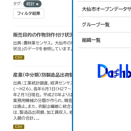
タグ:
統計
大仙市オープンデータサ
フィルタ結果
グループ一覧
販売目的の作物別作付け状況
組織一覧
出典：農林業センサス。 大仙市の統計「3-1 農業経営体の
状況」のデータを参照しています。
CSV
産業（中分類）別製造品出荷額等の推移
出典：工業統計調査、経済センサス。 各年12月31日現在
(～H26)、各年6月1日（H27～）・平成23年のみ平成24
年2月1日現在。 平成20年よりはん用機械、生産用機械、
業務用機械の分類が作られ、精密機械、一般用機械の分類
は廃止。また、衣服は繊維に統合された。 製造品出荷額等
は、製造品出荷額、加工賃収入、修理料収入額、その他の収
入額の合計。...
CSV