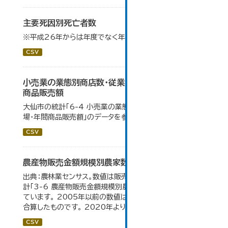
主要死因別死亡者数
※平成26年からは年度でなく年単位で算出している。
CSV
小売業の業態別商店数・従業者数・売場面積・年間
商品販売額
大仙市の統計「6-4 小売業の業態別商店数・従業者数・売
場・年間商品販売額」のデータを参照しています。
CSV
農産物販売金額規模別農家数
出典：農林業センサス。数値は販売農家のみ。 大仙市の統
計「3-6 農産物販売金額規模別農家数」のデータを参照し
ています。 2005年以前の数値は合併前市町村の数値を
合算したものです。 2020年より集計区分が変更となる。
CSV