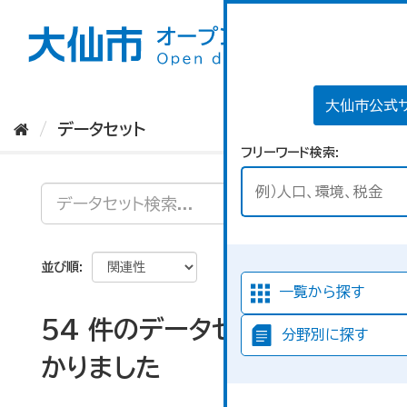
ス
キ
ッ
プ
し
て
大仙市公式
内
データセット
容
フリーワード検索
へ
並び順
一覧から探す
54 件のデータセットが見つ
分野別に探す
かりました