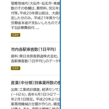
管轄地域内（大仙市・仙北市・美郷町）の合計。 保険給付件
数のその他欄は、葬祭料、労災年金受給者への介護補償給
付等。平成20年度以前は、 大曲労働基準監督署が支給決
定した分のみ。 平成21年度からは、業務集中化により厚生
労働省本省が支払いしたものであり、指定医療機関等に対
する診療費給付、...
CSV
市内各駅乗客数（１日平均）
資料：東日本旅客鉄道株式会社。 大仙市の統計「8-2 市内
各駅乗客数（1日平均）」のデータを参照しています。
CSV
産業（中分類）別事業所数の推移
出典：工業統計調査、経済センサス。各年12月31日現在
(～H26)、各年6月1日（H27～）・平成23年のみ平成24
年2月1日現在。 平成20年よりはん用機械、生産用機械、
業務用機械の分類が作られ、精密機械、一般用機械の分類