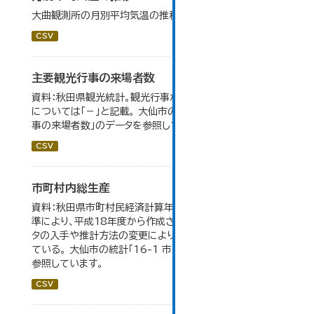
大曲観測所の月別平均気温の推移一覧です。
CSV
主要観光行事の来場者数
資料：秋田県観光統計。観光行事が開催されなかったもの
については「－」と記載。 大仙市の統計「15-1 主要観光行
事の来場者数」のデータを参照しています。
CSV
市町村内総生産
資料：秋田県市町村民経済計算年報。数値は平成23年基
準により、平成18年度から作成されたもので、 新たなデー
タの入手や推計方法の変更により、毎年度遡及改訂を行っ
ている。 大仙市の統計「16-1 市町村内総生産」のデータを
参照しています。
CSV