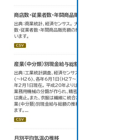
商店数・従業者数・年間商品販売額の推移
出典：商業統計、経済センサス。 大仙市の統計「6-1 商店
数・従業者数・年間商品販売額の推移」のデータを参照して
います。
CSV
産業（中分類）別現金給与総額の推移
出典：工業統計調査、経済センサス。 各年12月31日現在
(～H26)、各年6月1日（H27～）・平成23年のみ平成24
年2月1日現在。 平成20年よりはん用機械、生産用機械、
業務用機械の分類が作られ、精密機械、一般用機械の分類
は廃止。また、衣服は繊維に統合された。 大仙市の統計「産
業(中分類)別現金給与総額の推移」のデータを参照してい
ます。...
CSV
月別平均気温の推移