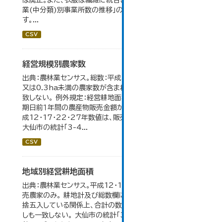
は廃止。また、衣服は繊維に統合された。 大仙市の統計「産
業(中分類)別事業所数の推移」のデータを参照していま
す。...
CSV
経営規模別農家数
出典：農林業センサス。総数：平成7年までは、自給的農家数
又は0.3ha未満の農家数が含まれているため横の計と合
致しない。 例外規定：経営耕地面積が0.3ha未満で、調査
期日前１年間の農産物販売金額が50万円以上の農家。 平
成12・17・22・27年数値は、販売農家のみが調査対象。
大仙市の統計「3-4...
CSV
地域別経営耕地面積
出典：農林業センサス。平成12・17・22・27年数値は、販
売農家のみ。 耕地計及び総数欄については、1ha未満を四
捨五入している関係上、合計の数値と内訳の加算値は必ず
しも一致しない。 大仙市の統計「3-5 地域別経営耕地面