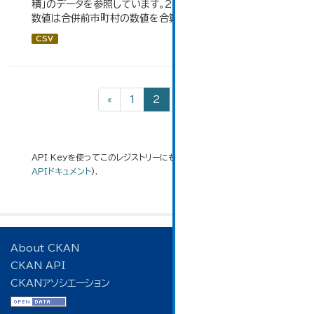
積」のデータを参照しています。2005年以前の「市内全域」
数値は合併前市町村の数値を合算したものです。
CSV
«
1
2
3
»
API Keyを使ってこのレジストリーにもアクセス可能です
API
(see
APIドキュメント
).
About CKAN
CKAN API
CKANアソシエーション