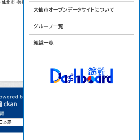
北市・美郷町）の合計。 大仙市の統計「13-1 労
大仙市オープンデータサイトについて
グループ一覧
組織一覧
owered by
語