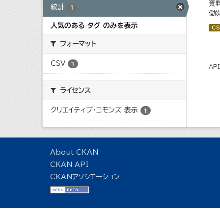
資
統計
1
働
人気のある タグ のみを表示
CS
フォーマット
CSV
1
AP
ライセンス
クリエイティブ・コモンズ 表示
1
About CKAN
CKAN API
CKANアソシエーション