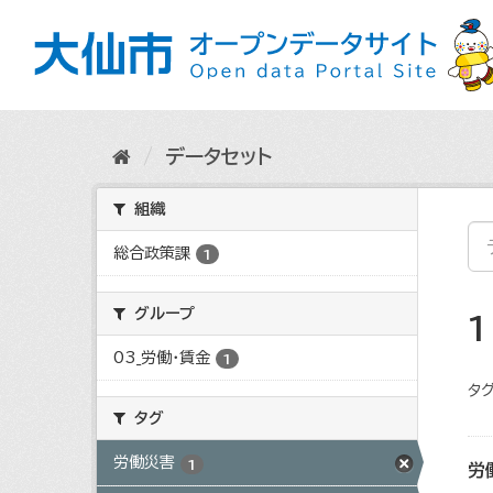
ス
キ
ッ
プ
し
て
内
データセット
容
へ
組織
総合政策課
1
グループ
03_労働・賃金
1
タグ
タグ
労働災害
1
労