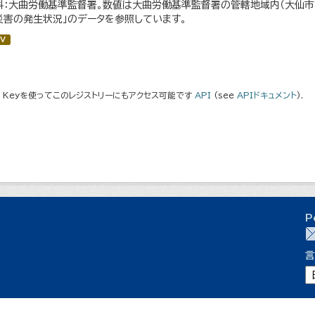
料：大曲労働基準監督署。数値は大曲労働基準監督署の管轄地域内（大仙市・仙
災害の発生状況」のデータを参照しています。
V
I Keyを使ってこのレジストリーにもアクセス可能です
API
(see
APIドキュメント
).
P
言