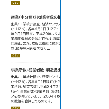
CSV
産業（中分類）別従業者数の推移
出典：工業統計調査、経済センサス。 各年12月31日現在
(～H26)、各年6月1日（H27～）・平成23年のみ平成24
年2月1日現在。 平成20年よりはん用機械、生産用機械、
業務用機械の分類が作られ、精密機械、一般用機械の分類
は廃止。また、衣服は繊維に統合された。 数値は総従業者
数（臨時雇用者を含む）。...
CSV
事業所数・従業者数・製造品出荷額等の推移
出典：工業統計調査、経済センサス。各年12月31日現在
(～H26)、各年6月１日現在(H27～)。 平成23年のみ事
業所数、従業者数は平成24年2月1日現在。 大仙市の統計
「5-1 事業所数・従業者数・製造品出荷額等の推移」のデー
タを参照しています。 2004年以前の数値は合併前市町村
の数値を合算したものです。
CSV