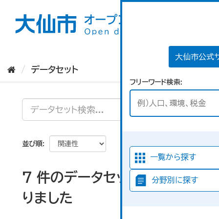
ス
キ
ッ
プ
し
て
大仙市公式
内
データセット
容
フリーワード検索
へ
並び順
一覧から探す
7 件のデータセットが見つか
分野別に探す
りました