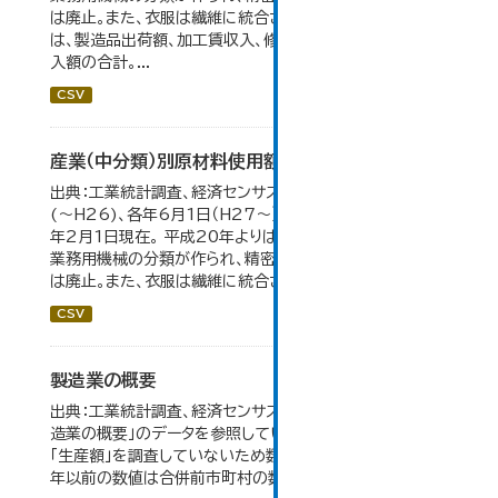
は廃止。また、衣服は繊維に統合された。 製造品出荷額等
は、製造品出荷額、加工賃収入、修理料収入額、その他の収
入額の合計。...
CSV
産業（中分類）別原材料使用額等の推移
出典：工業統計調査、経済センサス。 各年12月31日現在
(～H26)、各年6月1日（H27～）・平成23年のみ平成24
年2月1日現在。 平成20年よりはん用機械、生産用機械、
業務用機械の分類が作られ、精密機械、一般用機械の分類
は廃止。また、衣服は繊維に統合された。...
CSV
製造業の概要
出典：工業統計調査、経済センサス。 大仙市の統計「5-7 製
造業の概要」のデータを参照しています。 2007年以前は
「生産額」を調査していないため数値はありません。 2004
年以前の数値は合併前市町村の数値を合算したものです。