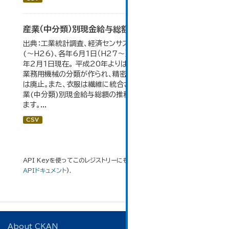
産業（中分類）別現金給与総額の推移
出典：工業統計調査、経済センサス。 各年12月31日現在
(～H26)、各年6月1日（H27～）・平成23年のみ平成24
年2月1日現在。 平成20年よりはん用機械、生産用機械、
業務用機械の分類が作られ、精密機械、一般用機械の分類
は廃止。また、衣服は繊維に統合された。 大仙市の統計「産
業(中分類)別現金給与総額の推移」のデータを参照してい
ます。...
CSV
API Keyを使ってこのレジストリーにもアクセス可能です
API
(see
APIドキュメント
).
About CKAN