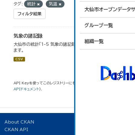
タグ:
統計
気温
大仙市オープンデータサ
フィルタ結果
グループ一覧
気象の諸記録
組織一覧
大仙市の統計「1-5 気象の諸記録」のデータを参照してい
ます。
CSV
API Keyを使ってこのレジストリーにもアクセス可能です
API
(see
APIドキュメント
).
About CKAN
CKAN API