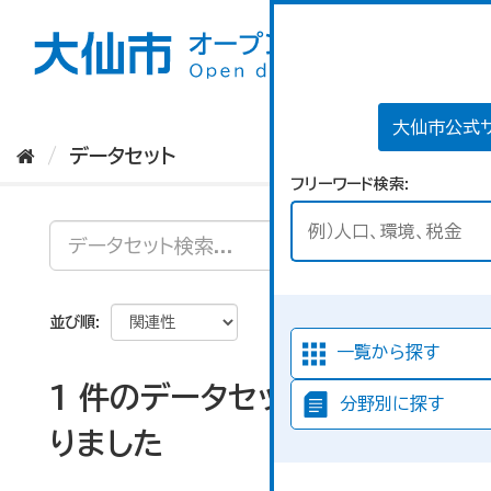
ス
キ
ッ
プ
し
て
大仙市公式
内
データセット
容
フリーワード検索
へ
並び順
一覧から探す
1 件のデータセットが見つか
分野別に探す
りました