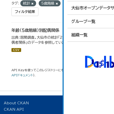
タグ:
統計
5歳階級
大仙市オープンデータサ
フィルタ結果
グループ一覧
年齢（５歳階級）別配偶関係
組織一覧
出典：国勢調査。大仙市の統計「2-12 年齢（5歳階級）別配
偶者関係」のデータを参照しています。
CSV
API Keyを使ってこのレジストリーにもアクセス可能です
API
(see
APIドキュメント
).
About CKAN
CKAN API