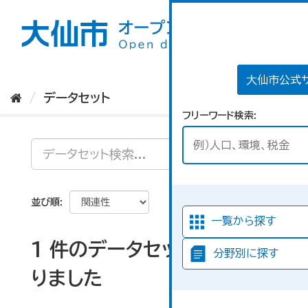
ス
キ
ッ
プ
し
て
大仙市公式
内
データセット
容
フリーワード検索
へ
並び順
一覧から探す
1 件のデータセットが見つか
分野別に探す
りました