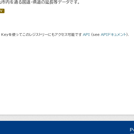
仙市内を通る国道・県道の延長等データです。
V
I Keyを使ってこのレジストリーにもアクセス可能です
API
(see
APIドキュメント
).
P