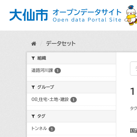
ス
キ
ッ
プ
し
て
内
データセット
容
へ
組織
道路河川課
1
グループ
08_住宅・土地・建設
1
タグ
タグ
トンネル
1
国