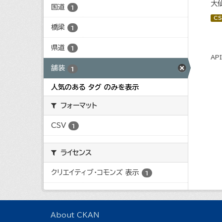
大
国道
1
CS
橋梁
1
県道
1
AP
舗装
1
人気のある タグ のみを表示
フォーマット
CSV
1
ライセンス
クリエイティブ・コモンズ 表示
1
About CKAN