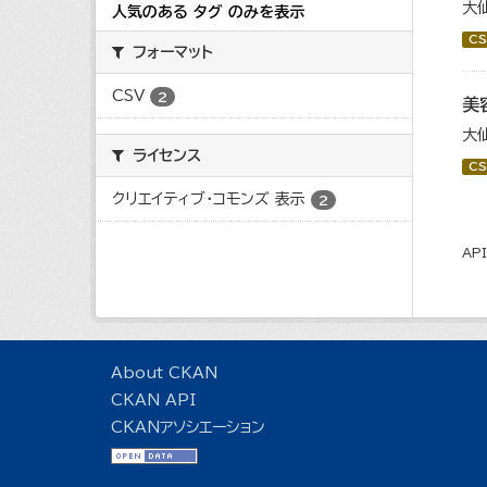
大
人気のある タグ のみを表示
CS
フォーマット
CSV
2
美
大
ライセンス
CS
クリエイティブ・コモンズ 表示
2
AP
About CKAN
CKAN API
CKANアソシエーション