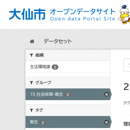
ス
キ
ッ
プ
し
て
内
データセット
容
へ
組織
生活環境課
2
グループ
15_社会保障・衛生
2
タグ
タグ
衛生
2
理