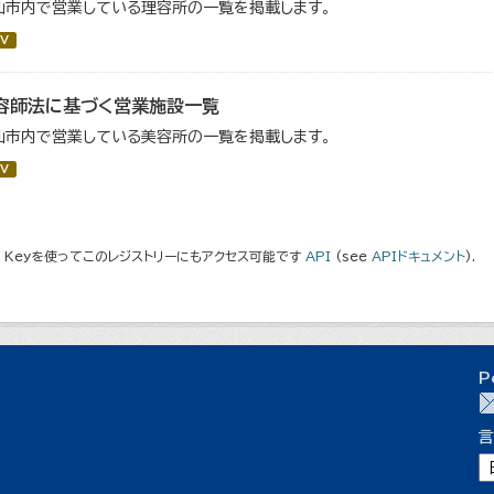
仙市内で営業している理容所の一覧を掲載します。
V
容師法に基づく営業施設一覧
仙市内で営業している美容所の一覧を掲載します。
V
I Keyを使ってこのレジストリーにもアクセス可能です
API
(see
APIドキュメント
).
P
言