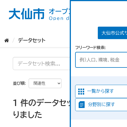
ス
キ
ッ
プ
し
て
大仙市公式
内
データセット
容
フリーワード検索
へ
並び順
一覧から探す
1 件のデータセットが見つか
分野別に探す
りました