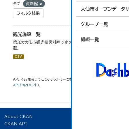
タグ:
資料館
大仙市オープンデータサ
フィルタ結果
グループ一覧
観光施設一覧
組織一覧
第３次大仙市観光振興計画で定めた、主要観光施設を掲
載。
CSV
API Keyを使ってこのレジストリーにもアクセス可能です
API
(see
APIドキュメント
).
About CKAN
CKAN API