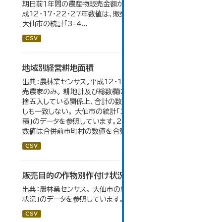
期日前１年間の農産物販売金額が50万円以上の農家。 平
成12・17・22・27年数値は、販売農家のみが調査対象。
大仙市の統計「3-4...
CSV
地域別経営耕地面積
出典：農林業センサス。平成12・17・22・27年数値は、販
売農家のみ。 耕地計及び総数欄については、1ha未満を四
捨五入している関係上、合計の数値と内訳の加算値は必ず
しも一致しない。 大仙市の統計「3-5 地域別経営耕地面
積」のデータを参照しています。2005年以前の「市内全域」
数値は合併前市町村の数値を合算したものです。
CSV
販売目的の作物別作付け状況
出典：農林業センサス。 大仙市の統計「3-1 農業経営体の
状況」のデータを参照しています。
CSV