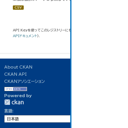
CSV
API Keyを使ってこのレジストリーにもアクセス可能です
API
(see
APIドキュメント
).
About CKAN
CKAN API
CKANアソシエーション
Powered by
言語