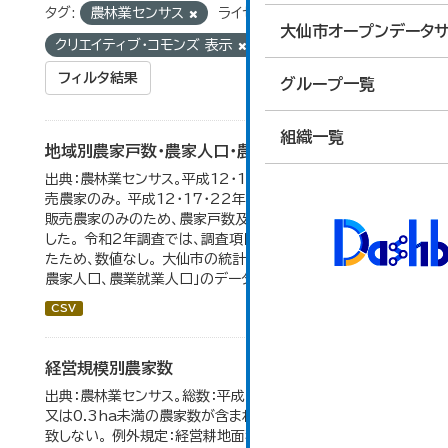
タグ:
農林業センサス
ライセンス:
大仙市オープンデータサ
クリエイティブ・コモンズ 表示
フィルタ結果
グループ一覧
組織一覧
地域別農家戸数・農家人口・農業就業人口
出典：農林業センサス。平成12・17・22・27年数値は、販
売農家のみ。 平成12・17・22年の農業就業人口データが
販売農家のみのため、農家戸数及び人口も販売農家のみと
した。 令和2年調査では、調査項目・集計体系が変更となっ
たため、数値なし。 大仙市の統計「3-2 地域別農家戸数、
農家人口、農業就業人口」のデータを参照しています。
CSV
経営規模別農家数
出典：農林業センサス。総数：平成7年までは、自給的農家数
又は0.3ha未満の農家数が含まれているため横の計と合
致しない。 例外規定：経営耕地面積が0.3ha未満で、調査