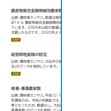
農産物販売金額規模別農家数
出典：農林業センサス。数値は販売農家のみ。 大仙市の統
計「3-6 農産物販売金額規模別農家数」のデータを参照し
ています。 2005年以前の数値は合併前市町村の数値を
合算したものです。 2020年より集計区分が変更となる。
CSV
経営耕地面積の状況
出典：農林業センサス。大仙市の統計「3-1 農業経営体の状
況」のデータを参照しています。
CSV
専業・兼業農家数
出典：農林業センサス。平成12・17・22・27年数値は、販
売農家のみ。 令和2年調査では、調査項目・集計体系が変
更となったため、数値なし。 大仙市の統計「3-3 専業・兼
業農家数」のデータを参照しています。