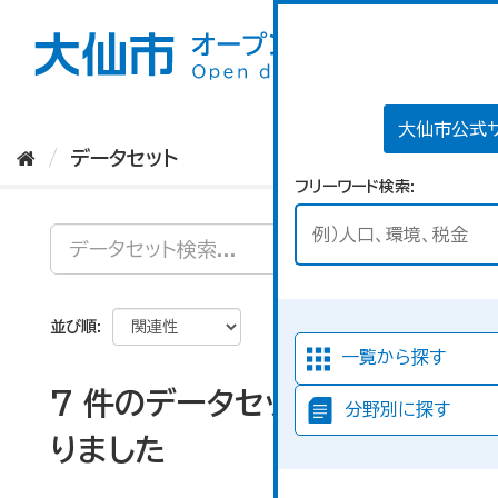
ス
キ
ッ
プ
し
て
大仙市公式
内
データセット
容
フリーワード検索
へ
並び順
一覧から探す
7 件のデータセットが見つか
分野別に探す
りました