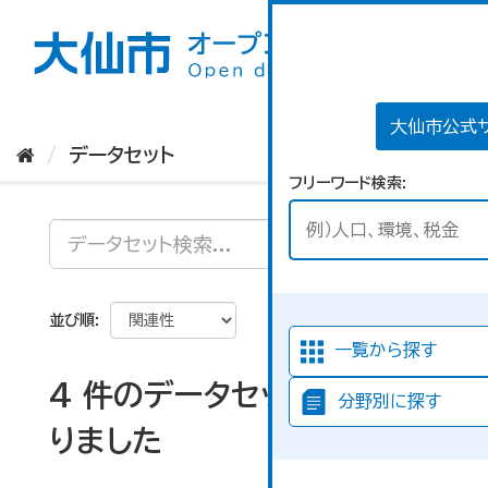
ス
キ
ッ
プ
し
て
大仙市公式
内
データセット
容
フリーワード検索
へ
並び順
一覧から探す
4 件のデータセットが見つか
分野別に探す
りました