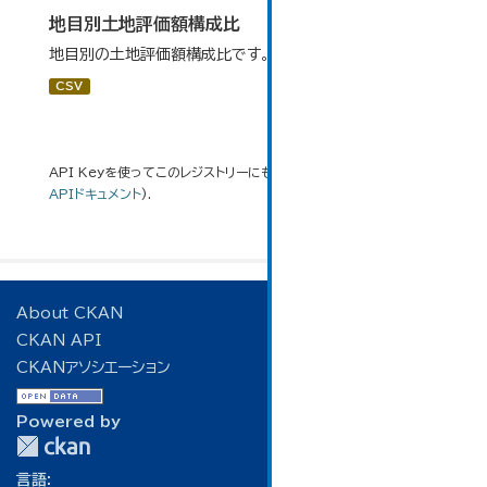
地目別土地評価額構成比
地目別の土地評価額構成比です。
CSV
API Keyを使ってこのレジストリーにもアクセス可能です
API
(see
APIドキュメント
).
About CKAN
CKAN API
CKANアソシエーション
Powered by
言語