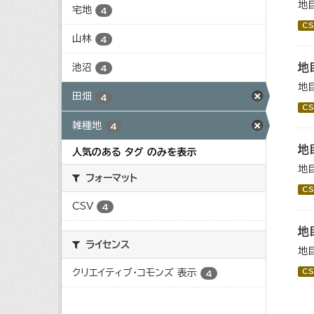
地
宅地
4
CS
山林
4
地
池沼
4
地
田畑
4
CS
雑種地
4
地
人気のある タグ のみを表示
地
フォーマット
CS
CSV
4
地
ライセンス
地
クリエイティブ・コモンズ 表示
CS
4