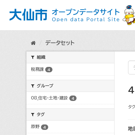
ス
キ
ッ
プ
し
て
内
データセット
容
へ
組織
税務課
4
グループ
08_住宅・土地・建設
4
タグ
タグ
原野
4
地