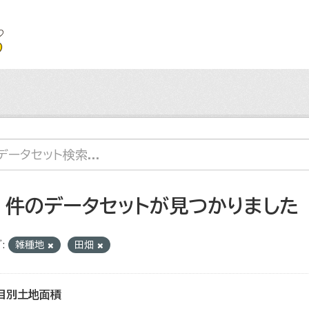
4 件のデータセットが見つかりました
:
雑種地
田畑
目別土地面積