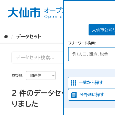
ス
キ
ッ
プ
し
て
大仙市公式
内
データセット
容
フリーワード検索
へ
並び順
一覧から探す
2 件のデータセットが見つか
分野別に探す
りました