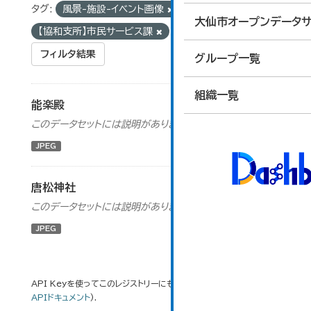
タグ:
風景-施設-イベント画像
組織:
大仙市オープンデータサ
【協和支所】市民サービス課
フィルタ結果
グループ一覧
組織一覧
能楽殿
このデータセットには説明がありません
JPEG
唐松神社
このデータセットには説明がありません
JPEG
API Keyを使ってこのレジストリーにもアクセス可能です
API
(see
APIドキュメント
).