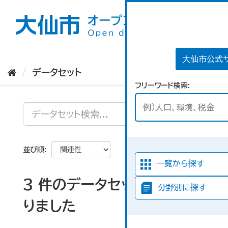
ス
キ
ッ
プ
し
て
大仙市公式
内
データセット
容
フリーワード検索
へ
並び順
一覧から探す
3 件のデータセットが見つか
分野別に探す
りました