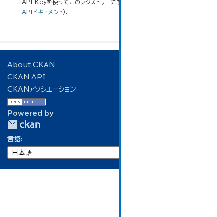
API Keyを使ってこのレジストリーにもアクセス可能です
API
(see
APIドキュメント
).
About CKAN
CKAN API
CKANアソシエーション
Powered by
言語