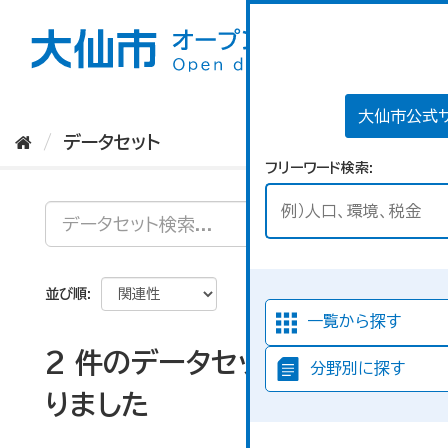
ス
キ
ッ
プ
し
て
大仙市公式
内
データセット
容
フリーワード検索
へ
並び順
一覧から探す
2 件のデータセットが見つか
分野別に探す
りました