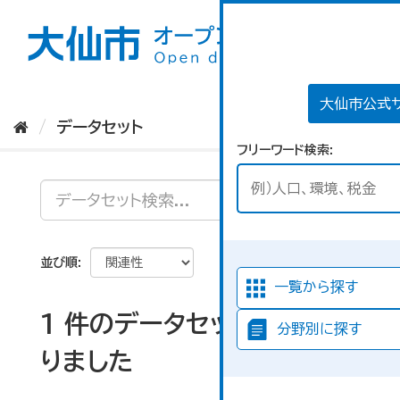
ス
キ
ッ
プ
し
て
大仙市公式
内
データセット
容
フリーワード検索
へ
並び順
一覧から探す
1 件のデータセットが見つか
分野別に探す
りました