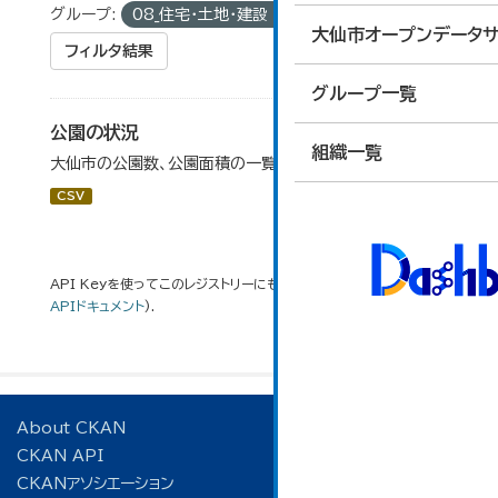
グループ:
08_住宅・土地・建設
タグ:
公園数
大仙市オープンデータサ
フィルタ結果
グループ一覧
公園の状況
組織一覧
大仙市の公園数、公園面積の一覧です。
CSV
API Keyを使ってこのレジストリーにもアクセス可能です
API
(see
APIドキュメント
).
About CKAN
CKAN API
CKANアソシエーション