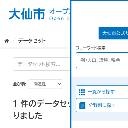
ス
キ
ッ
プ
し
て
大仙市公式
内
データセット
容
フリーワード検索
へ
並び順
一覧から探す
1 件のデータセットが見つか
分野別に探す
りました