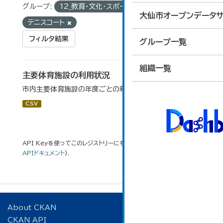
グループ:
12_教育・文化・スポーツ・生活
タグ:
大仙市オープンデータサ
テニスコート
フィルタ結果
グループ一覧
組織一覧
主要体育施設の利用状況
市内主要体育施設の年度ごとの利用状況データです。
CSV
API Keyを使ってこのレジストリーにもアクセス可能です
API
(see
APIドキュメント
).
About CKAN
CKAN API