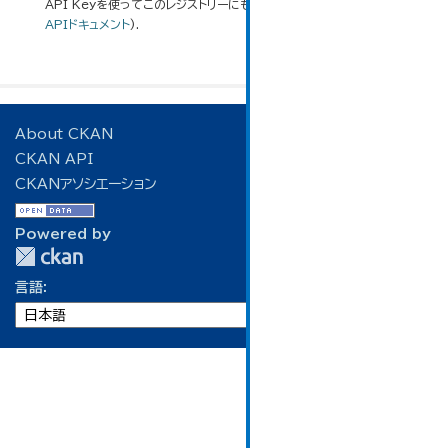
API Keyを使ってこのレジストリーにもアクセス可能です
API
(see
APIドキュメント
).
About CKAN
CKAN API
CKANアソシエーション
Powered by
言語