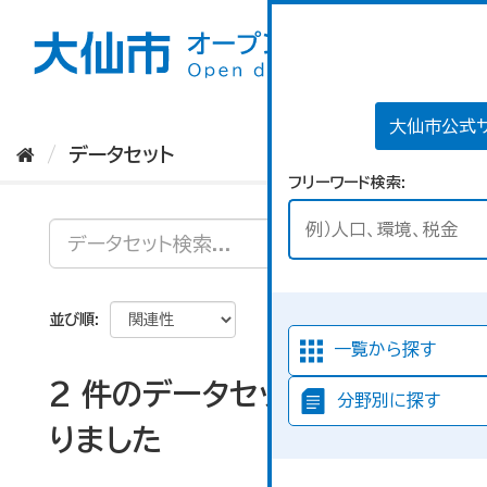
ス
キ
ッ
プ
し
て
大仙市公式
内
データセット
容
フリーワード検索
へ
並び順
一覧から探す
2 件のデータセットが見つか
分野別に探す
りました