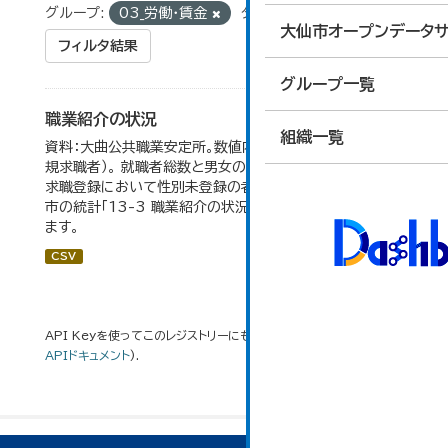
グループ:
03_労働・賃金
タグ:
求人数
大仙市オープンデータサ
フィルタ結果
グループ一覧
職業紹介の状況
組織一覧
資料：大曲公共職業安定所。数値内の就職率は（就職者/新
規求職者）。 就職者総数と男女の合計が一致しないのは、
求職登録において性別未登録の者も含まれるため。 大仙
市の統計「13-3 職業紹介の状況」のデータを参照してい
ます。
CSV
API Keyを使ってこのレジストリーにもアクセス可能です
API
(see
APIドキュメント
).