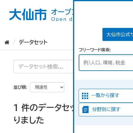
ス
キ
ッ
プ
し
て
大仙市公式
内
データセット
容
フリーワード検索
へ
並び順
一覧から探す
1 件のデータセットが見つか
分野別に探す
りました