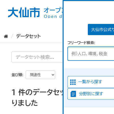
ス
キ
ッ
プ
し
て
大仙市公式
内
データセット
容
フリーワード検索
へ
並び順
一覧から探す
1 件のデータセットが見つか
分野別に探す
りました