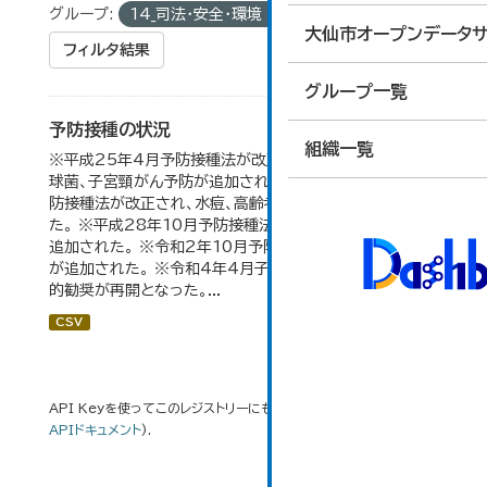
グループ:
14_司法・安全・環境
タグ:
予防
大仙市オープンデータサ
フィルタ結果
グループ一覧
予防接種の状況
組織一覧
※平成25年4月予防接種法が改正され、ヒブ、小児用肺炎
球菌、子宮頸がん予防が追加された。 ※平成26年10月予
防接種法が改正され、水痘、高齢者肺炎球菌が追加され
た。 ※平成28年10月予防接種法が改正され、Ｂ型肝炎が
追加された。 ※令和2年10月予防接種法が改正され、ロタ
が追加された。 ※令和4年4月子宮頸がん予防接種の積極
的勧奨が再開となった。...
CSV
API Keyを使ってこのレジストリーにもアクセス可能です
API
(see
APIドキュメント
).