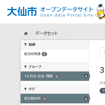
ス
キ
ッ
プ
し
て
内
データセット
容
へ
組織
総合政策課
3
グループ
14_司法・安全・環境
3
グ
タグ
ク
地方裁判所
3