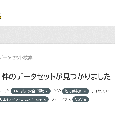
3 件のデータセットが見つかりました
ループ:
14_司法・安全・環境
タグ:
地方裁判所
ライセンス:
リエイティブ・コモンズ 表示
フォーマット:
CSV