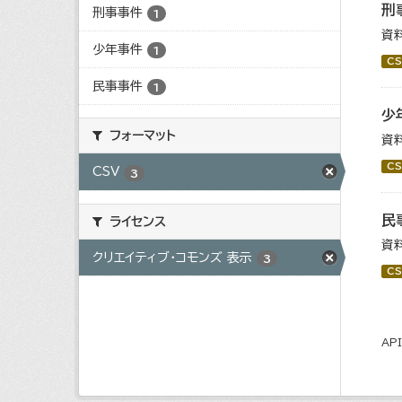
刑
刑事事件
1
資
少年事件
1
CS
民事事件
1
少
フォーマット
資
CS
CSV
3
民
ライセンス
資
クリエイティブ・コモンズ 表示
3
CS
AP