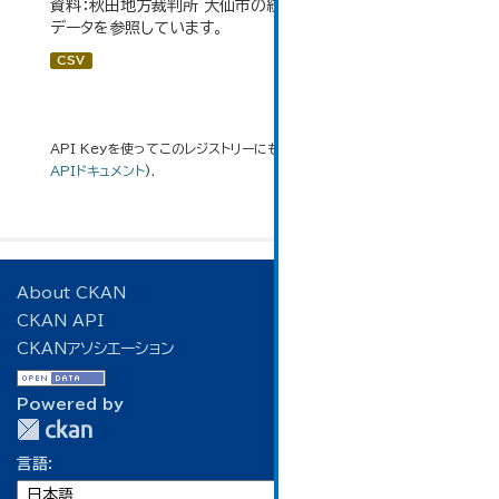
資料：秋田地方裁判所 大仙市の統計「12-16 少年事件」の
データを参照しています。
CSV
API Keyを使ってこのレジストリーにもアクセス可能です
API
(see
APIドキュメント
).
About CKAN
CKAN API
CKANアソシエーション
Powered by
言語