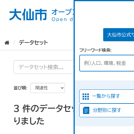
ス
キ
ッ
プ
し
て
大仙市公式
内
データセット
容
フリーワード検索
へ
並び順
一覧から探す
3 件のデータセットが見つか
分野別に探す
りました