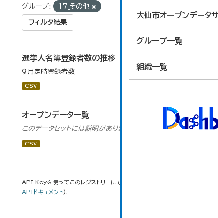
グループ:
17_その他
大仙市オープンデータサ
フィルタ結果
グループ一覧
選挙人名簿登録者数の推移
組織一覧
９月定時登録者数
CSV
オープンデータ一覧
このデータセットには説明がありません
CSV
API Keyを使ってこのレジストリーにもアクセス可能です
API
(see
APIドキュメント
).