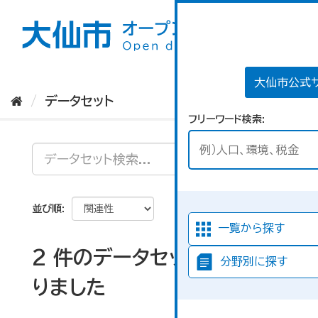
ス
キ
ッ
プ
し
て
大仙市公式
内
データセット
容
フリーワード検索
へ
並び順
一覧から探す
2 件のデータセットが見つか
分野別に探す
りました