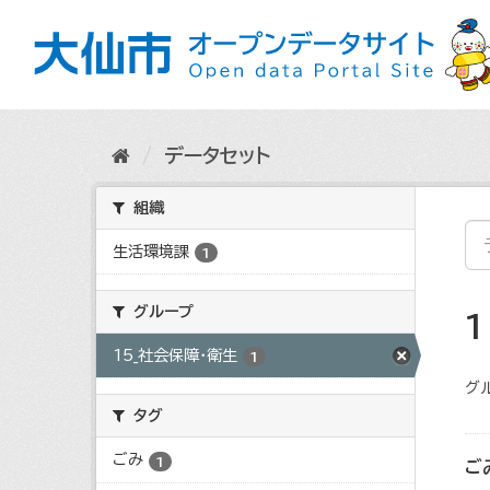
ス
キ
ッ
プ
し
て
内
データセット
容
へ
組織
生活環境課
1
グループ
15_社会保障・衛生
1
グ
タグ
ごみ
1
ご