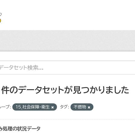
1 件のデータセットが見つかりました
ループ:
15_社会保障・衛生
タグ:
不燃物
み処理の状況データ