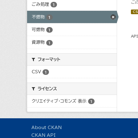
こ
ごみ処理
1
CS
不燃物
1
可燃物
1
AP
資源物
1
フォーマット
CSV
1
ライセンス
クリエイティブ・コモンズ 表示
1
About CKAN
CKAN API