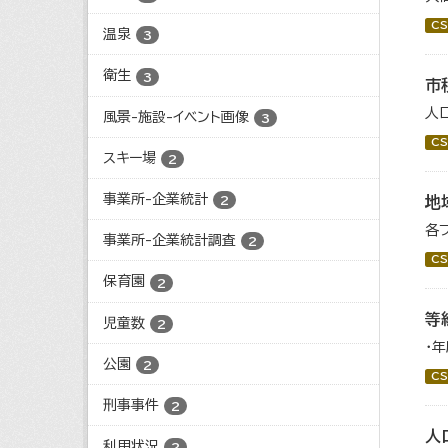
CS
温泉
3
衛生
3
市
人
風景-施設-イベント画像
3
CS
スキー場
2
事業所-企業統計
地
2
各
事業所-企業統計調査
2
CS
保育園
2
等
児童数
2
・
公園
2
CS
刑事事件
2
人
利用状況
2