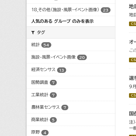
地
18_その他（施設・風景・イベント画像）
23
地
人気のある グループ のみを表示
CS
タグ
オ
統計
54
こ
施設-風景-イベント画像
20
CS
経済センサス
13
選
国勢調査
7
９
工業統計
7
CS
農林業センサス
7
国
商業統計
5
注
一
原野
4