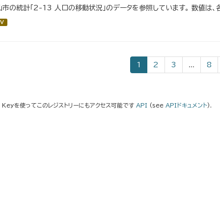
仙市の統計「2-13 人口の移動状況」のデータを参照しています。 数値は、
V
1
2
3
...
8
I Keyを使ってこのレジストリーにもアクセス可能です
API
(see
APIドキュメント
).