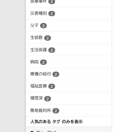
民事事件
2
災害種別
2
父子
2
生徒数
2
生活保護
2
病院
2
療養の給付
2
福祉医療
2
積雪深
2
簡易裁判所
2
人気のある タグ のみを表示