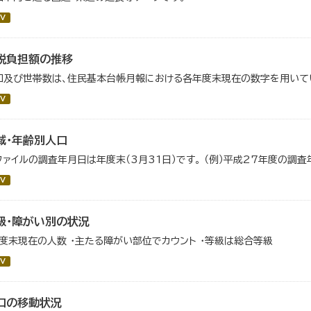
V
税負担額の推移
口及び世帯数は、住民基本台帳月報における各年度末現在の数字を用いて
V
域・年齢別人口
ファイルの調査年月日は年度末（3月31日）です。 （例）平成27年度の調査
V
級・障がい別の状況
年度末現在の人数 ・主たる障がい部位でカウント ・等級は総合等級
V
口の移動状況