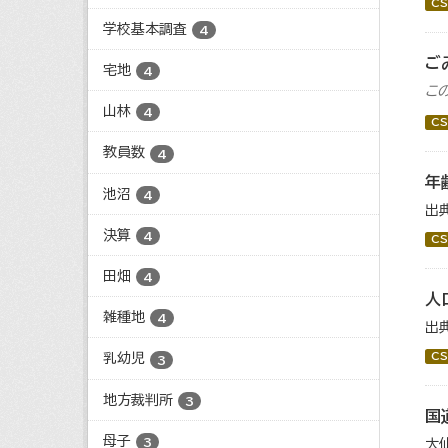
CS
学校基本調査
4
ご
宅地
4
こ
山林
4
CS
教員数
4
年
池沼
4
出
決算
4
CS
田畑
4
人
雑種地
4
出
CS
乳幼児
3
地方裁判所
3
国
母子
3
大