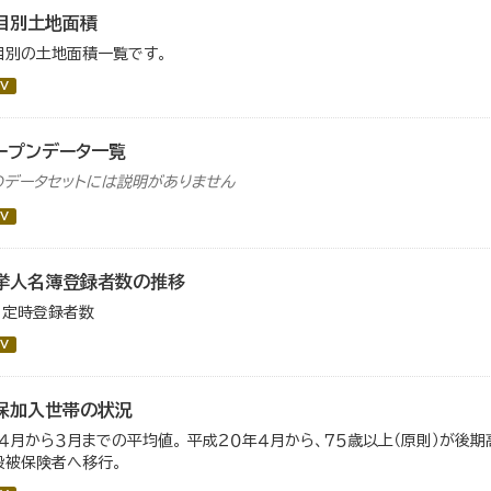
目別土地面積
目別の土地面積一覧です。
V
ープンデータ一覧
のデータセットには説明がありません
V
挙人名簿登録者数の推移
月定時登録者数
V
保加入世帯の状況
）４月から３月までの平均値。 平成２０年４月から、７５歳以上（原則）が後
般被保険者へ移行。