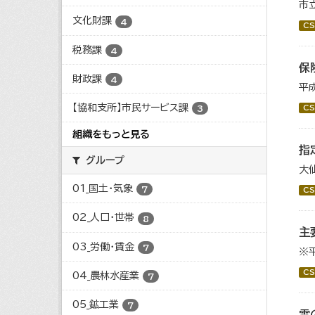
市
文化財課
4
CS
税務課
4
保
財政課
4
平
【協和支所】市民サービス課
CS
3
組織をもっと見る
指
グループ
大
01_国土・気象
7
CS
02_人口・世帯
8
主
03_労働・賃金
7
※
CS
04_農林水産業
7
05_鉱工業
7
雪