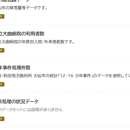
仙市の降雪量等データです。
V
立大曲病院の利用者数
立大曲病院の年度別入院・外来患者数です。
V
年事件処理件数
料：秋田地方裁判所 大仙市の統計「12-16 少年事件」のデータを参照して
V
尿処理の状況データ
のデータセットには説明がありません
V