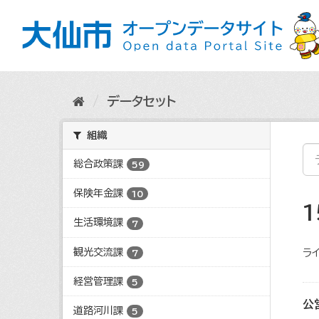
ス
キ
ッ
プ
し
て
内
データセット
容
へ
組織
総合政策課
59
保険年金課
10
生活環境課
7
観光交流課
ライ
7
経営管理課
5
公
道路河川課
5