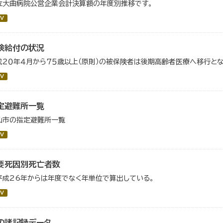
立大曲病院公営企業会計決算額の年度別推移です。
V
険給付の状況
成２０年４月から７５歳以上（原則）の被保険者は後期高齢者医療へ移行とな
V
定避難所一覧
仙市の指定避難所一覧
V
要死因別死亡者数
平成26年からは年度でなく年単位で算出している。
V
の諸記録データ