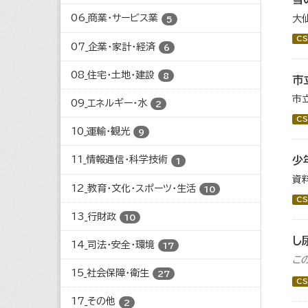
06_商業・サービス業
大
5
CS
07_企業・家計・経済
6
08_住宅・土地・建設
8
市
市
09_エネルギー・水
2
CS
10_運輸・観光
9
少
11_情報通信・科学技術
1
資
12_教育・文化・スポーツ・生活
10
CS
13_行財政
10
し
14_司法・安全・環境
17
こ
15_社会保障・衛生
27
CS
17_その他
2