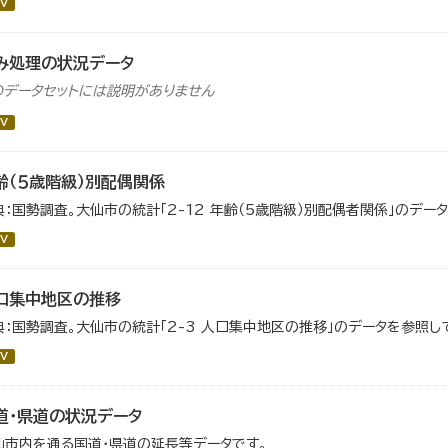
V
み処理の状況データ
のデータセットには説明がありません
V
齢（５歳階級）別配偶関係
典：国勢調査。大仙市の統計「2-12 年齢（5歳階級）別配偶者関係」のデー
V
口集中地区の推移
典：国勢調査。大仙市の統計「2-3 人口集中地区の推移」のデータを参照し
V
道・県道の状況データ
仙市内を通る国道・県道の延長等データです。