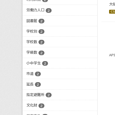
大
労働力人口
2
CS
図書館
2
学校別
2
学校数
2
学級数
2
AP
小中学生
2
市道
2
延長
2
指定避難所
2
文化財
2