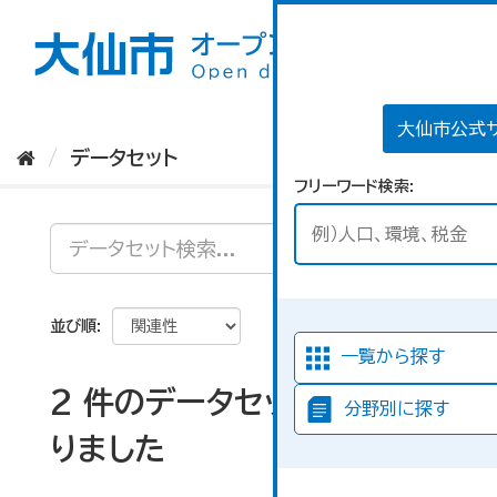
ス
キ
ッ
プ
し
て
大仙市公式
内
データセット
容
フリーワード検索
へ
並び順
一覧から探す
2 件のデータセットが見つか
分野別に探す
りました