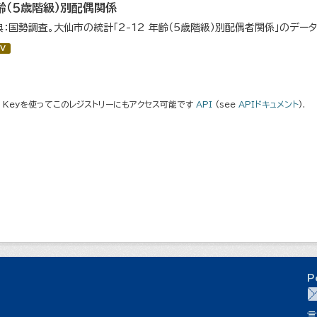
齢（５歳階級）別配偶関係
典：国勢調査。大仙市の統計「2-12 年齢（5歳階級）別配偶者関係」のデー
V
I Keyを使ってこのレジストリーにもアクセス可能です
API
(see
APIドキュメント
).
P
言