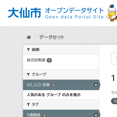
ス
キ
ッ
プ
し
て
内
データセット
容
へ
組織
総合政策課
1
グループ
02_人口・世帯
1
ライ
人気のある グループ のみを表示
タグ
5歳階級
1