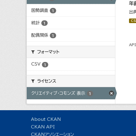
年
国勢調査
1
出
CS
統計
1
配偶関係
1
AP
フォーマット
CSV
1
ライセンス
クリエイティブ・コモンズ 表示
1
About CKAN
CKAN API
CKANアソシエーション