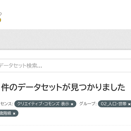
1 件のデータセットが見つかりました
センス:
クリエイティブ・コモンズ 表示
グループ:
02_人口・世帯
5歳階級