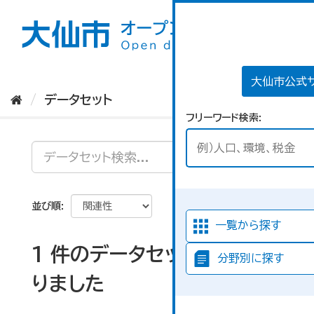
ス
キ
ッ
プ
し
て
大仙市公式
内
データセット
容
フリーワード検索
へ
並び順
一覧から探す
1 件のデータセットが見つか
分野別に探す
りました