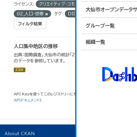
ライセンス:
クリエイティブ・コモンズ 表示
グループ:
大仙市オープンデータサ
02_人口・世帯
タグ:
DID地区
フィルタ結果
グループ一覧
組織一覧
人口集中地区の推移
出典：国勢調査。大仙市の統計「2-3 人口集中地区の推移」
のデータを参照しています。
CSV
API Keyを使ってこのレジストリーにもアクセス可能です
API
(see
APIドキュメント
).
About CKAN