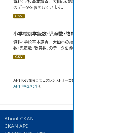
資料：学校基本調査。 大仙市の統計「14-3 小学校の状況」
のデータを参照しています。
CSV
小学校別学級数・児童数・教員数
資料：学校基本調査。 大仙市の統計「14-4 小学校別学級
数・児童数・教員数」のデータを参照しています。
CSV
API Keyを使ってこのレジストリーにもアクセス可能です
API
(see
APIドキュメント
).
About CKAN
CKAN API