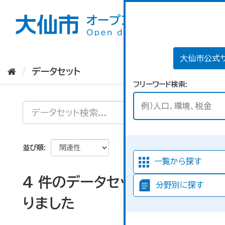
ス
キ
ッ
プ
し
て
大仙市公式
内
データセット
容
フリーワード検索
へ
並び順
一覧から探す
4 件のデータセットが見つか
分野別に探す
りました