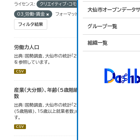
ライセンス:
クリエイティブ・コモンズ 表示
グループ:
大仙市オープンデータサ
03_労働・賃金
フォーマット:
CSV
フィルタ結果
グループ一覧
組織一覧
労働力人口
出典：国勢調査、大仙市の統計「2-6 労働力人口」のデータ
を参照しています。
CSV
産業（大分類）、年齢（5歳階級）、15歳以上就業者
数
出典：国勢調査、大仙市の統計「2-7 産業(大分類)、年齢
(5歳階級)、15歳以上就業者数」のデータを参照していま
す。
CSV