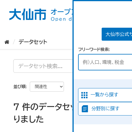
ス
キ
ッ
プ
し
て
大仙市公式
内
データセット
容
フリーワード検索
へ
並び順
一覧から探す
7 件のデータセットが見つか
分野別に探す
りました