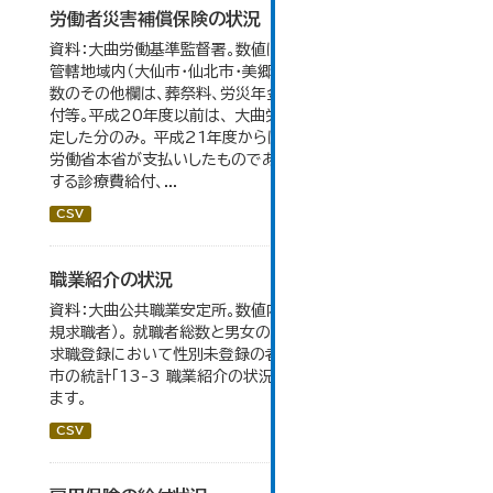
労働者災害補償保険の状況
資料：大曲労働基準監督署。数値は大曲労働基準監督署の
管轄地域内（大仙市・仙北市・美郷町）の合計。 保険給付件
数のその他欄は、葬祭料、労災年金受給者への介護補償給
付等。平成20年度以前は、 大曲労働基準監督署が支給決
定した分のみ。 平成21年度からは、業務集中化により厚生
労働省本省が支払いしたものであり、指定医療機関等に対
する診療費給付、...
CSV
職業紹介の状況
資料：大曲公共職業安定所。数値内の就職率は（就職者/新
規求職者）。 就職者総数と男女の合計が一致しないのは、
求職登録において性別未登録の者も含まれるため。 大仙
市の統計「13-3 職業紹介の状況」のデータを参照してい
ます。
CSV