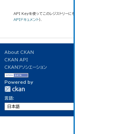
API Keyを使ってこのレジストリーにもアクセス可能です
API
(see
APIドキュメント
).
About CKAN
CKAN API
CKANアソシエーション
Powered by
言語