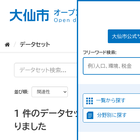
ス
キ
ッ
プ
し
て
大仙市公式
内
データセット
容
フリーワード検索
へ
並び順
一覧から探す
1 件のデータセットが見つか
分野別に探す
りました