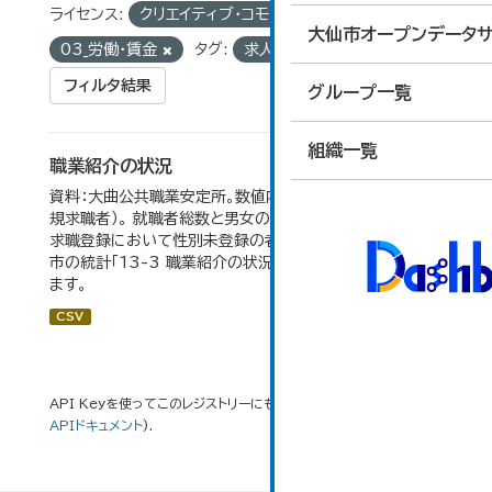
ライセンス:
クリエイティブ・コモンズ 表示
グループ:
大仙市オープンデータサ
03_労働・賃金
タグ:
求人数
フィルタ結果
グループ一覧
組織一覧
職業紹介の状況
資料：大曲公共職業安定所。数値内の就職率は（就職者/新
規求職者）。 就職者総数と男女の合計が一致しないのは、
求職登録において性別未登録の者も含まれるため。 大仙
市の統計「13-3 職業紹介の状況」のデータを参照してい
ます。
CSV
API Keyを使ってこのレジストリーにもアクセス可能です
API
(see
APIドキュメント
).