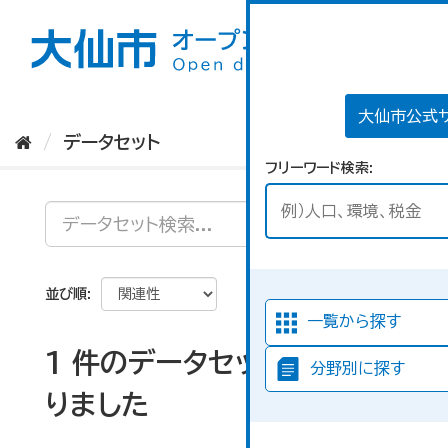
ス
キ
ッ
プ
し
て
大仙市公式
内
データセット
容
フリーワード検索
へ
並び順
一覧から探す
1 件のデータセットが見つか
分野別に探す
りました