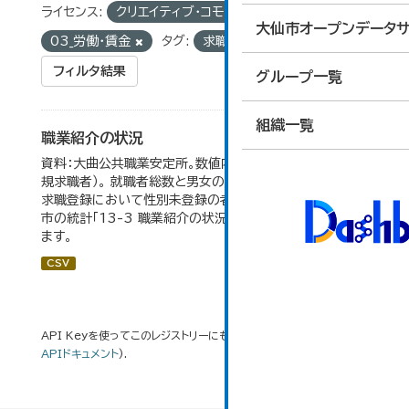
ライセンス:
クリエイティブ・コモンズ 表示
グループ:
大仙市オープンデータサ
03_労働・賃金
タグ:
求職者数
フィルタ結果
グループ一覧
組織一覧
職業紹介の状況
資料：大曲公共職業安定所。数値内の就職率は（就職者/新
規求職者）。 就職者総数と男女の合計が一致しないのは、
求職登録において性別未登録の者も含まれるため。 大仙
市の統計「13-3 職業紹介の状況」のデータを参照してい
ます。
CSV
API Keyを使ってこのレジストリーにもアクセス可能です
API
(see
APIドキュメント
).