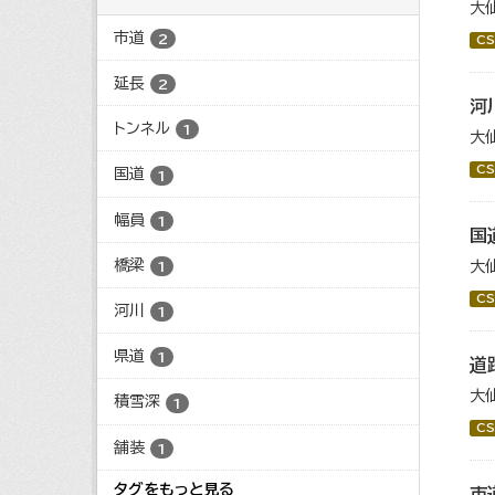
大
市道
2
CS
延長
2
河
トンネル
1
大
CS
国道
1
幅員
1
国
橋梁
大
1
CS
河川
1
県道
1
道
大
積雪深
1
CS
舗装
1
タグをもっと見る
市