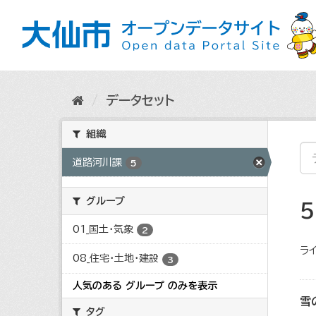
ス
キ
ッ
プ
し
て
内
データセット
容
へ
組織
道路河川課
5
グループ
01_国土・気象
2
ライ
08_住宅・土地・建設
3
人気のある グループ のみを表示
雪
タグ