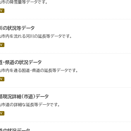
仙市の降雪量等データです。
V
川の状況等データ
仙市内を流れる河川の延長等データです。
V
道・県道の状況データ
仙市内を通る国道・県道の延長等データです。
V
路現況詳細（市道）データ
仙市道の詳細な延長等データです。
V
道の状況データ