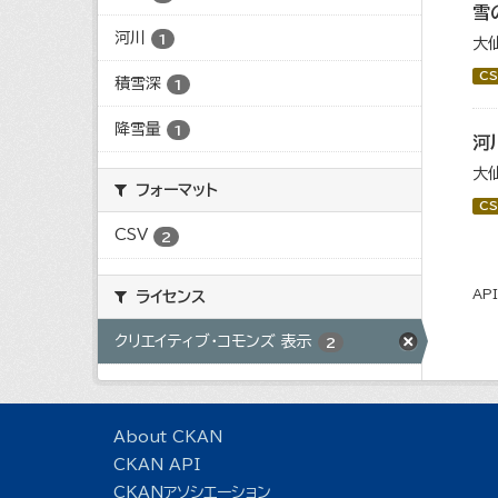
雪
河川
1
大
CS
積雪深
1
降雪量
1
河
大
フォーマット
CS
CSV
2
AP
ライセンス
クリエイティブ・コモンズ 表示
2
About CKAN
CKAN API
CKANアソシエーション