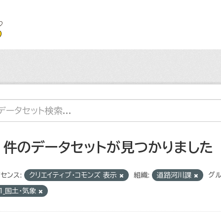
2 件のデータセットが見つかりました
センス:
クリエイティブ・コモンズ 表示
組織:
道路河川課
グル
1_国土・気象