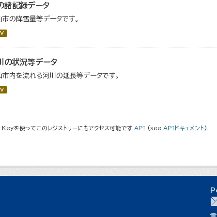
の諸記録データ
仙市の降雪量等データです。
V
川の状況等データ
仙市内を流れる河川の延長等データです。
V
I Keyを使ってこのレジストリーにもアクセス可能です
API
(see
APIドキュメント
).
P
言