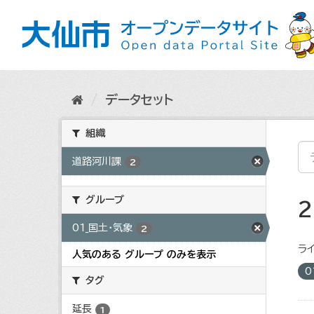
ス
キ
ッ
プ
し
て
内
データセット
容
へ
組織
道路河川課
2
グループ
01_国土・気象
2
ライ
人気のある グループ のみを表示
0
タグ
延長
1