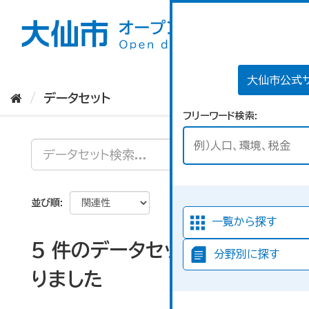
ス
キ
ッ
プ
し
て
大仙市公式
内
データセット
容
フリーワード検索
へ
並び順
一覧から探す
5 件のデータセットが見つか
分野別に探す
りました