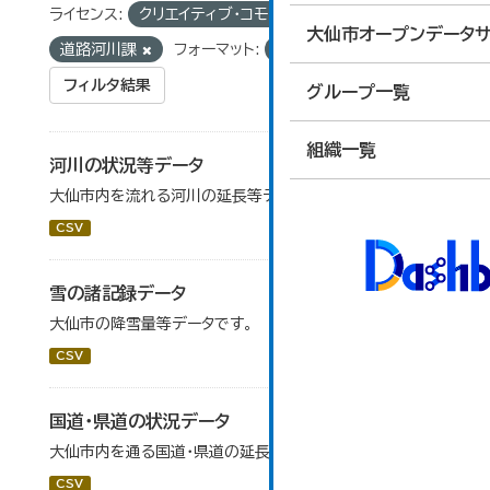
ライセンス:
クリエイティブ・コモンズ 表示
組織:
大仙市オープンデータサ
道路河川課
フォーマット:
CSV
フィルタ結果
グループ一覧
組織一覧
河川の状況等データ
大仙市内を流れる河川の延長等データです。
CSV
雪の諸記録データ
大仙市の降雪量等データです。
CSV
国道・県道の状況データ
大仙市内を通る国道・県道の延長等データです。
CSV